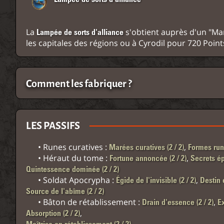
La
s'obtient auprès d'un "Ma
Lampée de sorts d'alliance
les capitales des régions ou à Cyrodil pour 720 Points
Comment les fabriquer ?
=
+
+
ou
LES PASSIFS
• Runes curatives :
,
Marées curatives (2 / 2)
Formes run
• Héraut du tome :
,
Fortune annoncée (2 / 2)
Secrets épa
=
+
+
Quintessence dominée (2 / 2)
• Soldat Apocrypha :
,
Égide de l'invisible (2 / 2)
Destin é
Source de l'abîme (2 / 2)
• Bâton de rétablissement :
,
Drain d'essence (2 / 2)
Ex
,
Absorption (2 / 2)