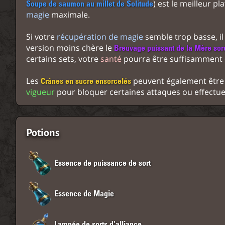
) est le meilleur pl
Soupe de saumon au millet de Solitude
magie
maximale.
Si votre
récupération de magie
semble trop basse, il 
version moins chère le
Breuvage puissant de la Mère sor
certains sets, votre
santé
pourra être suffisamment é
Les
peuvent également être
Crânes en sucre ensorcelés
vigueur
pour bloquer certaines attaques ou effectue
Potions
Essence de puissance de sort
Essence de Magie
Lampée de sorts d'alliance