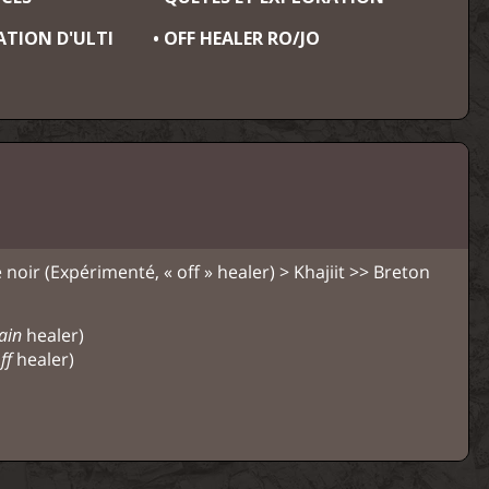
ATION D'ULTI
• OFF HEALER RO/JO
e noir (Expérimenté, « off » healer) > Khajiit >> Breton
ain
healer)
ff
healer)