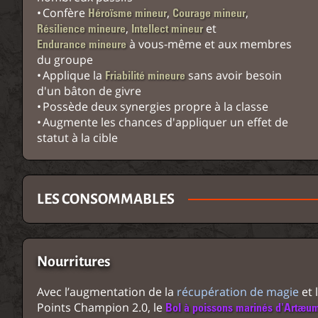
Confère
,
,
Héroïsme mineur
Courage mineur
,
et
Résilience mineure
Intellect mineur
à vous-même et aux membres
Endurance mineure
du groupe
Applique la
sans avoir besoin
Friabilité mineure
d'un bâton de givre
Possède deux synergies propre à la classe
Augmente les chances d'appliquer un effet de
statut à la cible
LES CONSOMMABLES
Nourritures
Avec l’augmentation de la
récupération de magie
et 
Points Champion 2.0, le
Bol à poissons marinés d'Artæu