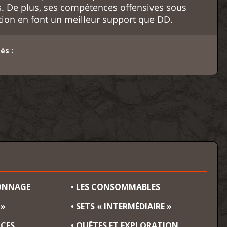
. De plus, ses compétences offensives sous
tion en font un meilleur support que DD.
és :
SONNAGE
• LES CONSOMMABLES
 »
• SETS « INTERMÉDIAIRE »
NCES
• QUÊTES ET EXPLORATION