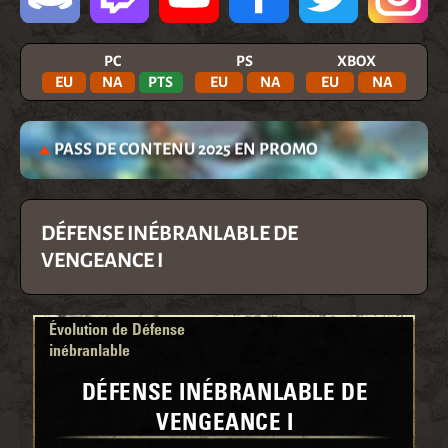
PC
PS
XBOX
EU
NA
PTS
EU
NA
EU
NA
PASS DE CONTENU 2025 EN PROMO
DÉFENSE INÉBRANLABLE DE
VENGEANCE I
Évolution de Défense
inébranlable
DÉFENSE INÉBRANLABLE DE
VENGEANCE I