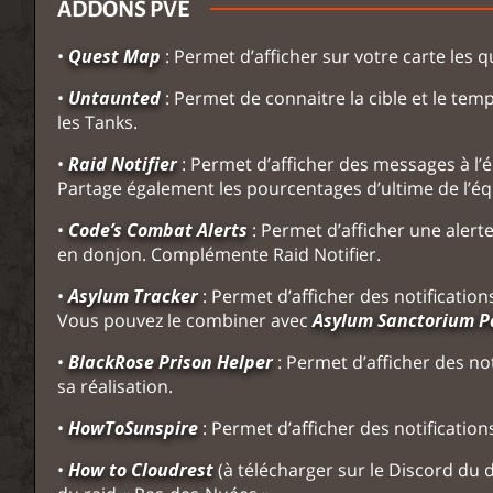
ADDONS PVE
•
Quest Map
: Permet d’afficher sur votre carte les 
•
Untaunted
: Permet de connaitre la cible et le tem
les Tanks.
•
Raid Notifier
: Permet d’afficher des messages à l’
Partage également les pourcentages d’ultime de l’éq
•
Code’s Combat Alerts
: Permet d’afficher une aler
en donjon. Complémente Raid Notifier.
•
Asylum Tracker
: Permet d’afficher des notifications
Vous pouvez le combiner avec
Asylum Sanctorium P
•
BlackRose Prison Helper
: Permet d’afficher des not
sa réalisation.
•
HowToSunspire
: Permet d’afficher des notifications
•
How to Cloudrest
(à télécharger sur le Discord du