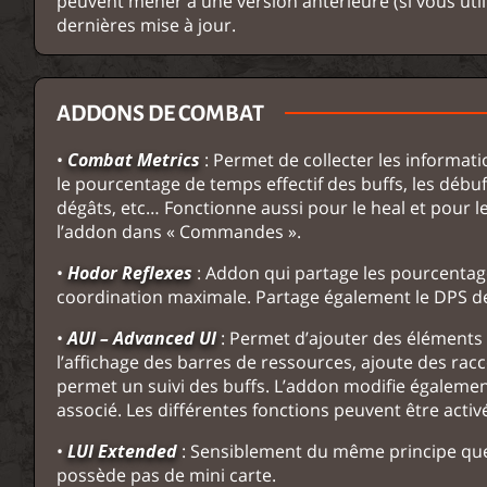
peuvent mener à une version antérieure (si vous util
dernières mise à jour.
ADDONS DE COMBAT
•
Combat Metrics
: Permet de collecter les informat
le pourcentage de temps effectif des buffs, les débuffs
dégâts, etc… Fonctionne aussi pour le heal et pour l
l’addon dans « Commandes ».
•
Hodor Reflexes
: Addon qui partage les pourcenta
coordination maximale. Partage également le DPS 
•
AUI – Advanced UI
: Permet d’ajouter des éléments à
l’affichage des barres de ressources, ajoute des ra
permet un suivi des buffs. L’addon modifie également 
associé. Les différentes fonctions peuvent être acti
•
LUI Extended
: Sensiblement du même principe que 
possède pas de mini carte.