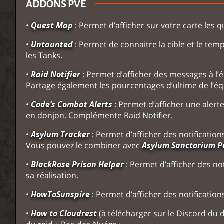
ADDONS PVE
•
Quest Map
: Permet d’afficher sur votre carte les 
•
Untaunted
: Permet de connaitre la cible et le tem
les Tanks.
•
Raid Notifier
: Permet d’afficher des messages à l’
Partage également les pourcentages d’ultime de l’éq
•
Code’s Combat Alerts
: Permet d’afficher une aler
en donjon. Complémente Raid Notifier.
•
Asylum Tracker
: Permet d’afficher des notifications
Vous pouvez le combiner avec
Asylum Sanctorium P
•
BlackRose Prison Helper
: Permet d’afficher des not
sa réalisation.
•
HowToSunspire
: Permet d’afficher des notifications
•
How to Cloudrest
(à télécharger sur le Discord du