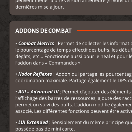
peuvent mener à une version antérieure (si vous util
dernières mise à jour.
ADDONS DE COMBAT
•
Combat Metrics
: Permet de collecter les informat
le pourcentage de temps effectif des buffs, les débuffs
dégâts, etc… Fonctionne aussi pour le heal et pour l
l’addon dans « Commandes ».
•
Hodor Reflexes
: Addon qui partage les pourcenta
coordination maximale. Partage également le DPS 
•
AUI – Advanced UI
: Permet d’ajouter des éléments à
l’affichage des barres de ressources, ajoute des ra
permet un suivi des buffs. L’addon modifie également 
associé. Les différentes fonctions peuvent être acti
•
LUI Extended
: Sensiblement du même principe que 
possède pas de mini carte.