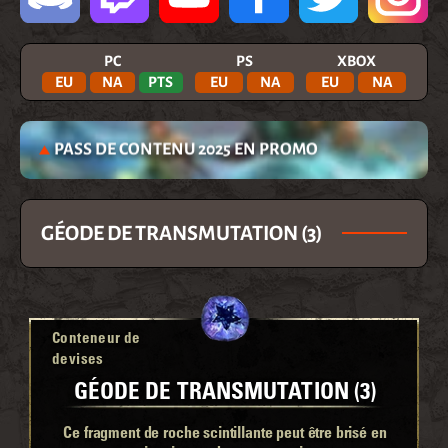
PC
PS
XBOX
EU
NA
PTS
EU
NA
EU
NA
PASS DE CONTENU 2025 EN PROMO
GÉODE DE TRANSMUTATION (3)
Conteneur de
devises
GÉODE DE TRANSMUTATION (3)
Ce fragment de roche scintillante peut être brisé en