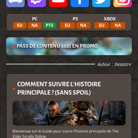
PC
PS
XBOX
EU
NA
PTS
EU
NA
EU
NA
PASS DE CONTENU 2025 EN PROMO
Auteur :
Desastre
COMMENT SUIVRE L'HISTOIRE
PRINCIPALE ? (SANS SPOIL)
Bienvenue sur le Guide pour suivre l’histoire principale de The
Elder Scrolls Online.