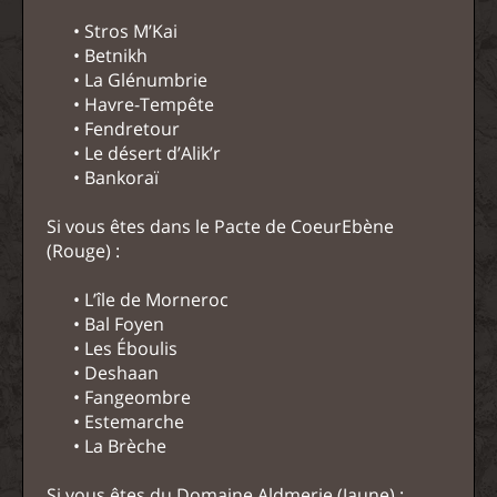
• Stros M’Kai
• Betnikh
• La Glénumbrie
• Havre-Tempête
• Fendretour
• Le désert d’Alik’r
• Bankoraï
Si vous êtes dans le Pacte de CoeurEbène
(Rouge) :
• L’île de Morneroc
• Bal Foyen
• Les Éboulis
• Deshaan
• Fangeombre
• Estemarche
• La Brèche
Si vous êtes du Domaine Aldmerie (Jaune) :