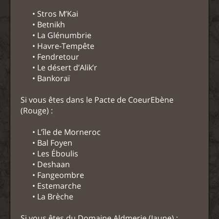
• Stros M’Kai
• Betnikh
• La Glénumbrie
• Havre-Tempête
• Fendretour
• Le désert d’Alik’r
• Bankoraï
Si vous êtes dans le Pacte de CoeurEbène
(Rouge) :
• L’île de Morneroc
• Bal Foyen
• Les Éboulis
• Deshaan
• Fangeombre
• Estemarche
• La Brèche
Si vous êtes du Domaine Aldmerie (Jaune) :