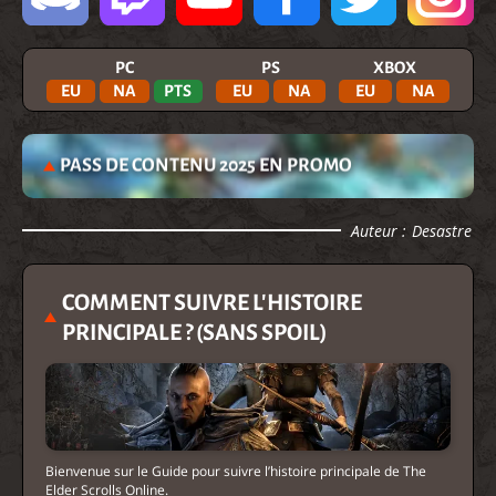
PC
PS
XBOX
EU
NA
PTS
EU
NA
EU
NA
PASS DE CONTENU 2025 EN PROMO
Auteur :
Desastre
COMMENT SUIVRE L'HISTOIRE
PRINCIPALE ? (SANS SPOIL)
Bienvenue sur le Guide pour suivre l’histoire principale de The
Elder Scrolls Online.