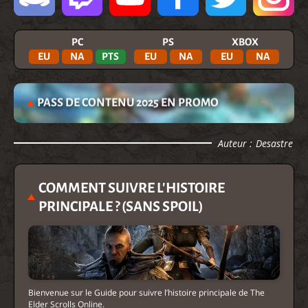
PC
PS
XBOX
EU
NA
PTS
EU
NA
EU
NA
PASS DE CONTENU 2025 EN PROMO
Auteur :
Desastre
COMMENT SUIVRE L'HISTOIRE
PRINCIPALE ? (SANS SPOIL)
Bienvenue sur le Guide pour suivre l’histoire principale de The
Elder Scrolls Online.