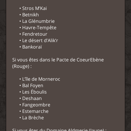
• Stros M’Kai
• Betnikh
• La Glénumbrie
• Havre-Tempête
• Fendretour
• Le désert d’Alik’r
• Bankoraï
Si vous êtes dans le Pacte de CoeurEbène
(Rouge) :
• L’île de Morneroc
• Bal Foyen
• Les Éboulis
• Deshaan
• Fangeombre
• Estemarche
• La Brèche
Si vous êtes du Domaine Aldmerie (Jaune) :