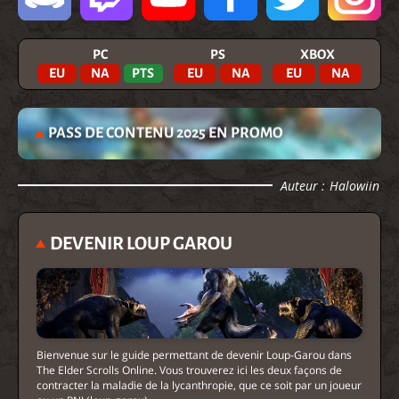
PC
PS
XBOX
EU
NA
PTS
EU
NA
EU
NA
PASS DE CONTENU 2025 EN PROMO
Auteur :
Halowiin
DEVENIR LOUP GAROU
Bienvenue sur le guide permettant de devenir Loup-Garou dans
The Elder Scrolls Online. Vous trouverez ici les deux façons de
contracter la maladie de la lycanthropie, que ce soit par un joueur