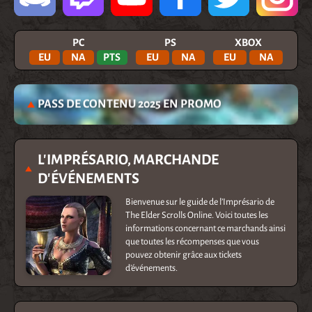
PC
PS
XBOX
EU
NA
PTS
EU
NA
EU
NA
PASS DE CONTENU 2025 EN PROMO
L'IMPRÉSARIO, MARCHANDE
D'ÉVÉNEMENTS
Bienvenue sur le guide de l’Imprésario de
The Elder Scrolls Online. Voici toutes les
informations concernant ce marchands ainsi
que toutes les récompenses que vous
pouvez obtenir grâce aux tickets
d’événements.