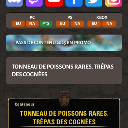
PC
PS
XBOX
EU
NA
PTS
EU
NA
EU
NA
PASS DE CONTENU 2025 EN PROMO
TONNEAU DE POISSONS RARES, TRÉPAS
DES COGNÉES
Conteneur
TONNEAU DE POISSONS RARES,
TRÉPAS DES COGNÉES