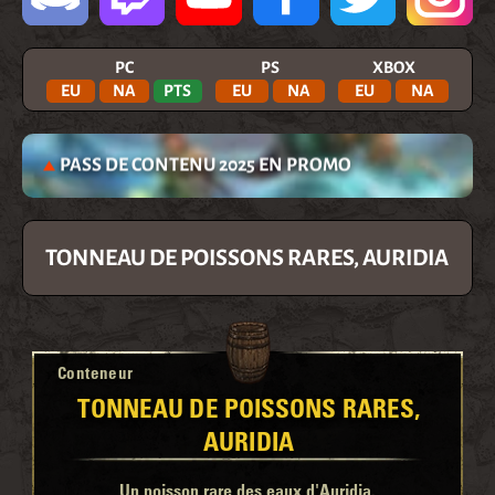
PC
PS
XBOX
EU
NA
PTS
EU
NA
EU
NA
PASS DE CONTENU 2025 EN PROMO
TONNEAU DE POISSONS RARES, AURIDIA
Conteneur
TONNEAU DE POISSONS RARES,
AURIDIA
Un poisson rare des eaux d'Auridia.