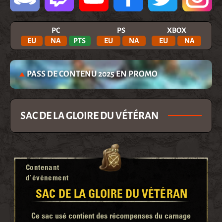
PC
PS
XBOX
EU
NA
PTS
EU
NA
EU
NA
PASS DE CONTENU 2025 EN PROMO
SAC DE LA GLOIRE DU VÉTÉRAN
Contenant
d'événement
SAC DE LA GLOIRE DU VÉTÉRAN
Ce sac usé contient des récompenses du carnage