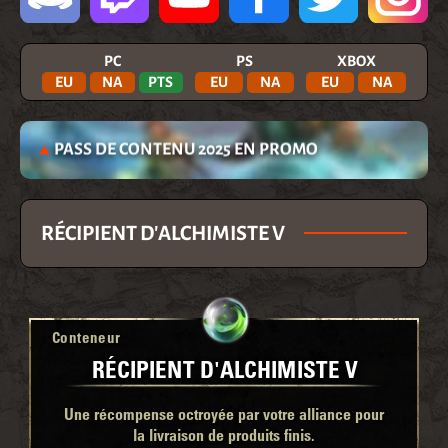
PC
PS
XBOX
EU
NA
PTS
EU
NA
EU
NA
PASS DE CONTENU 2025 EN PROMO
RÉCIPIENT D'ALCHIMISTE V
Conteneur
RÉCIPIENT D'ALCHIMISTE V
Une récompense octroyée par votre alliance pour
la livraison de produits finis.