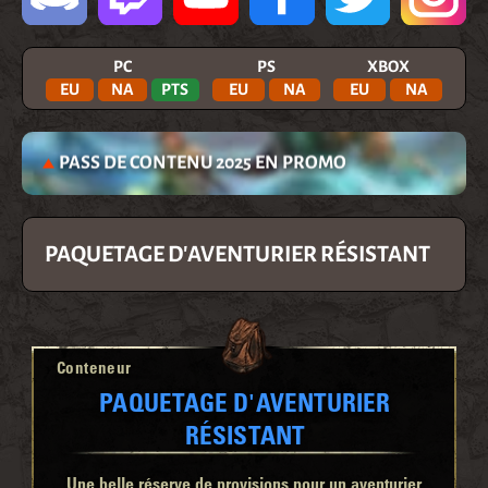
PC
PS
XBOX
EU
NA
PTS
EU
NA
EU
NA
PASS DE CONTENU 2025 EN PROMO
PAQUETAGE D'AVENTURIER RÉSISTANT
Conteneur
PAQUETAGE D'AVENTURIER
RÉSISTANT
Une belle réserve de provisions pour un aventurier