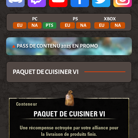
PC
PS
XBOX
EU
NA
PTS
EU
NA
EU
NA
PASS DE CONTENU 2025 EN PROMO
PAQUET DE CUISINER VI
Conteneur
PAQUET DE CUISINER VI
Une récompense octroyée par votre alliance pour
la livraison de produits finis.