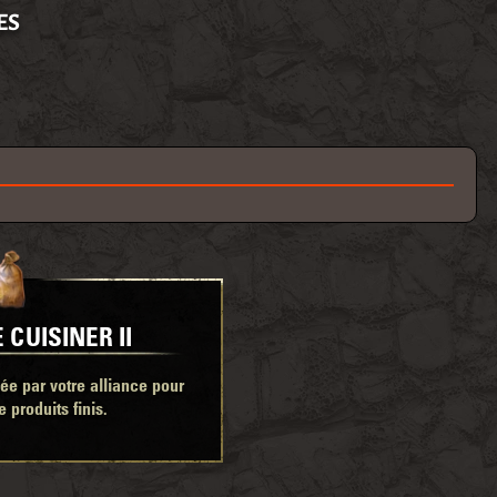
ES
 CUISINER II
e par votre alliance pour
e produits finis.