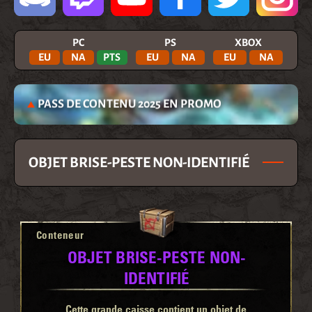
PC
PS
XBOX
EU
NA
PTS
EU
NA
EU
NA
PASS DE CONTENU 2025 EN PROMO
OBJET BRISE-PESTE NON-IDENTIFIÉ
Conteneur
OBJET BRISE-PESTE NON-
IDENTIFIÉ
Cette grande caisse contient un objet de