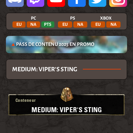
PC
PS
XBOX
EU
NA
PTS
EU
NA
EU
NA
PASS DE CONTENU 2025 EN PROMO
MEDIUM: VIPER'S STING
Conteneur
MEDIUM: VIPER'S STING