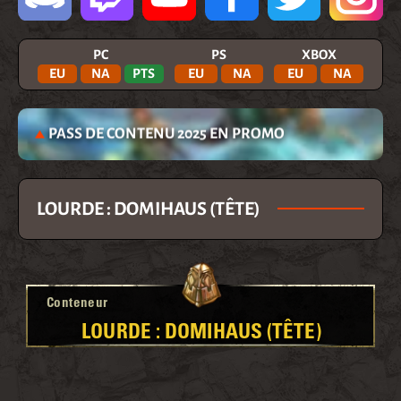
PC
PS
XBOX
EU
NA
PTS
EU
NA
EU
NA
PASS DE CONTENU 2025 EN PROMO
LOURDE : DOMIHAUS (TÊTE)
Conteneur
LOURDE : DOMIHAUS (TÊTE)