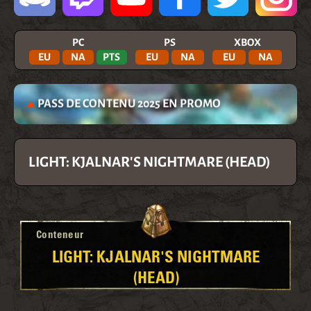
PC
PS
XBOX
EU
NA
PTS
EU
NA
EU
NA
PASS DE CONTENU 2025 EN PROMO
LIGHT: KJALNAR'S NIGHTMARE (HEAD)
Conteneur
LIGHT: KJALNAR'S NIGHTMARE
(HEAD)