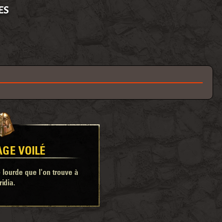
ES
AGE VOILÉ
lourde que l'on trouve à
idia.