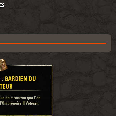
ES
 : GARDIEN DU
TEUR
e de monstres que l'on
'Ombrenoire II Vétéran.