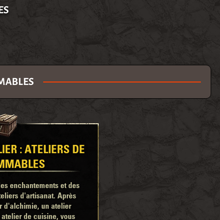
ES
MMABLES
IER : ATELIERS DE
MMABLES
des enchantements et des
eliers d'artisanat. Après
r d'alchimie, un atelier
atelier de cuisine, vous