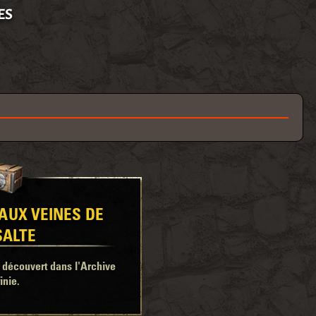
ES
 AUX VEINES DE
SALTE
découvert dans l'Archive
finie.