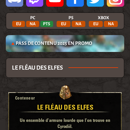
PC
PS
XBOX
EU
NA
PTS
EU
NA
EU
NA
PASS DE CONTENU 2025 EN PROMO
LE FLÉAU DES ELFES
Conteneur
LE FLÉAU DES ELFES
Un ensemble d'armure lourde que l'on trouve en
Cyrodiil.