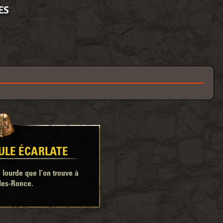
ES
ULE ÉCARLATE
lourde que l'on trouve à
les-Ronce.