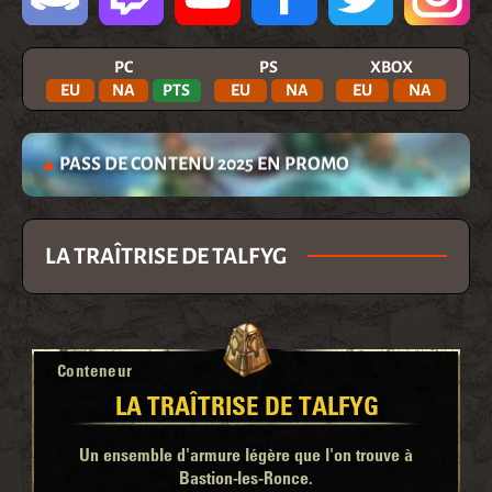
PC
PS
XBOX
EU
NA
PTS
EU
NA
EU
NA
PASS DE CONTENU 2025 EN PROMO
LA TRAÎTRISE DE TALFYG
Conteneur
LA TRAÎTRISE DE TALFYG
Un ensemble d'armure légère que l'on trouve à
Bastion-les-Ronce.