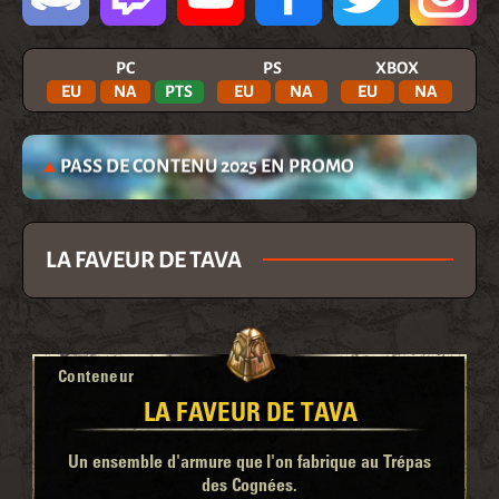
PC
PS
XBOX
EU
NA
PTS
EU
NA
EU
NA
PASS DE CONTENU 2025 EN PROMO
LA FAVEUR DE TAVA
Conteneur
LA FAVEUR DE TAVA
Un ensemble d'armure que l'on fabrique au Trépas
des Cognées.