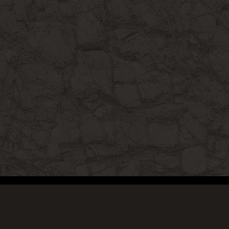
© Copyright 2025 | Tous droits réservés Desastreshow.com
Ce site utilise des cookies afin de traquer la
|
Politique de Confidentialité
navigation. En continuant votre navigation sur ce site,
| Design :
My Press Web
| Développement :
@dov118
vous accepter l'utilisation des cookies. Acceptez-vous
Contactez-moi