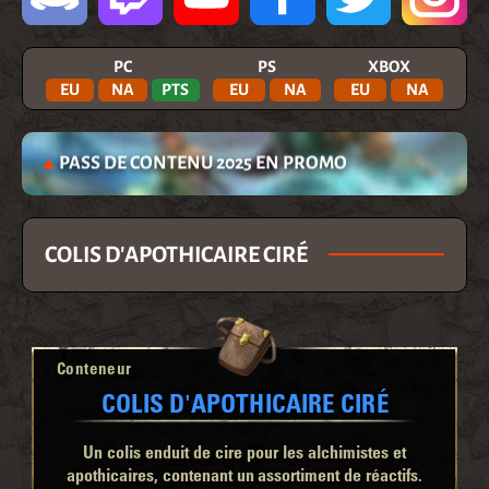
PC
PS
XBOX
EU
NA
PTS
EU
NA
EU
NA
PASS DE CONTENU 2025 EN PROMO
COLIS D'APOTHICAIRE CIRÉ
Conteneur
COLIS D'APOTHICAIRE CIRÉ
Un colis enduit de cire pour les alchimistes et
apothicaires, contenant un assortiment de réactifs.