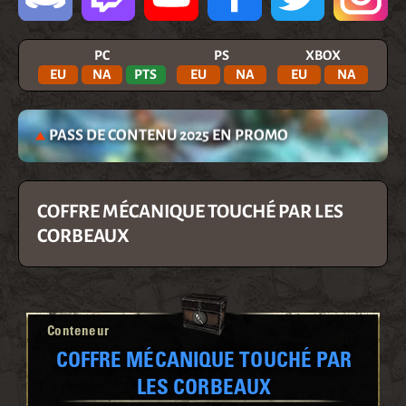
PC
PS
XBOX
EU
NA
PTS
EU
NA
EU
NA
PASS DE CONTENU 2025 EN PROMO
COFFRE MÉCANIQUE TOUCHÉ PAR LES
CORBEAUX
Conteneur
COFFRE MÉCANIQUE TOUCHÉ PAR
LES CORBEAUX