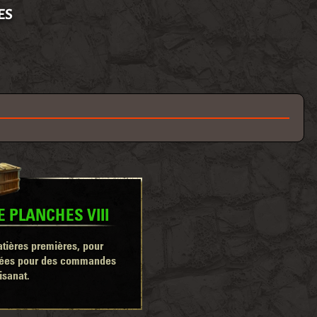
ES
 PLANCHES VIII
tières premières, pour
isées pour des commandes
tisanat.