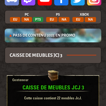
PC
PS
XBOX
EU
NA
PTS
EU
NA
EU
NA
PASS DE CONTENU 2025 EN PROMO
CAISSE DE MEUBLES JCJ 3
Conteneur
CAISSE DE MEUBLES JCJ 3
Cette caisse contient 22 meubles JcJ.