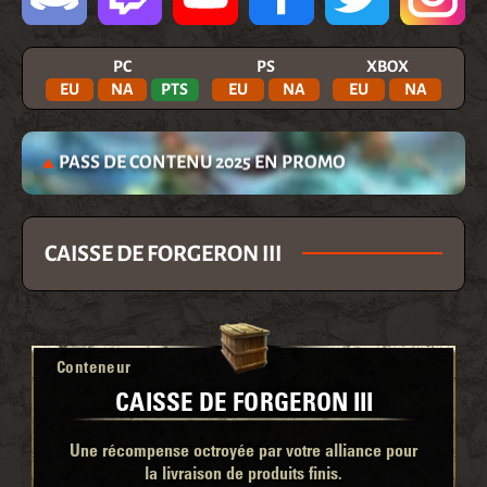
PC
PS
XBOX
EU
NA
PTS
EU
NA
EU
NA
PASS DE CONTENU 2025 EN PROMO
CAISSE DE FORGERON III
Conteneur
CAISSE DE FORGERON III
Une récompense octroyée par votre alliance pour
la livraison de produits finis.