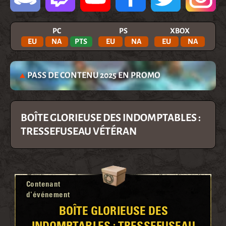
PC
PS
XBOX
EU
NA
PTS
EU
NA
EU
NA
PASS DE CONTENU 2025 EN PROMO
BOÎTE GLORIEUSE DES INDOMPTABLES :
TRESSEFUSEAU VÉTÉRAN
Contenant
d'événement
BOÎTE GLORIEUSE DES
INDOMPTABLES : TRESSEFUSEAU