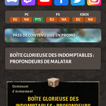
PC
PS
XBOX
EU
NA
PTS
EU
NA
EU
NA
PASS DE CONTENU 2025 EN PROMO
BOÎTE GLORIEUSE DES INDOMPTABLES :
PROFONDEURS DE MALATAR
Contenant
d'événement
BOÎTE GLORIEUSE DES
INDOMPTABLES : PROFONDEURS