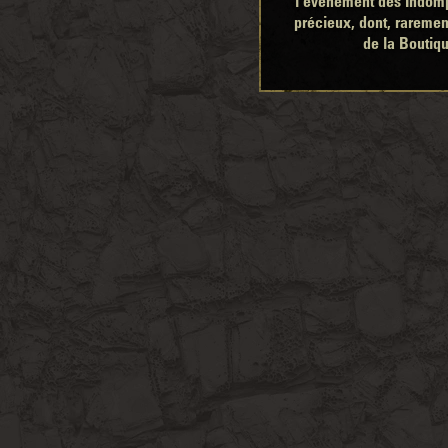
l'événement des Indompt
précieux, dont, rareme
de la Boutiq