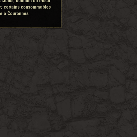
ables, contient un trésor
nt, certains consommables
ue à Couronnes.