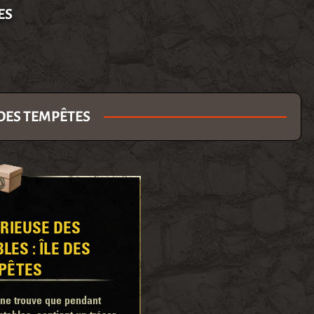
ES
 DES TEMPÊTES
ORIEUSE DES
ES : ÎLE DES
PÊTES
n ne trouve que pendant