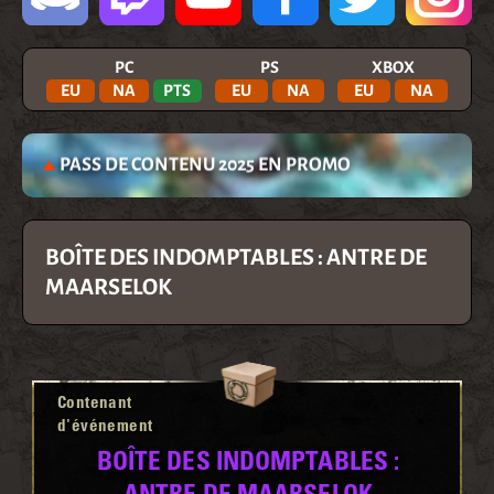
PC
PS
XBOX
EU
NA
PTS
EU
NA
EU
NA
PASS DE CONTENU 2025 EN PROMO
BOÎTE DES INDOMPTABLES : ANTRE DE
MAARSELOK
Contenant
d'événement
BOÎTE DES INDOMPTABLES :
ANTRE DE MAARSELOK