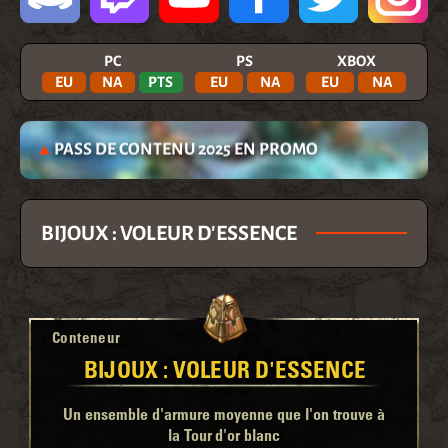
PC
PS
XBOX
EU
NA
PTS
EU
NA
EU
NA
PASS DE CONTENU 2025 EN PROMO
BIJOUX : VOLEUR D'ESSENCE
Conteneur
BIJOUX : VOLEUR D'ESSENCE
Un ensemble d'armure moyenne que l'on trouve à
la Tour d'or blanc