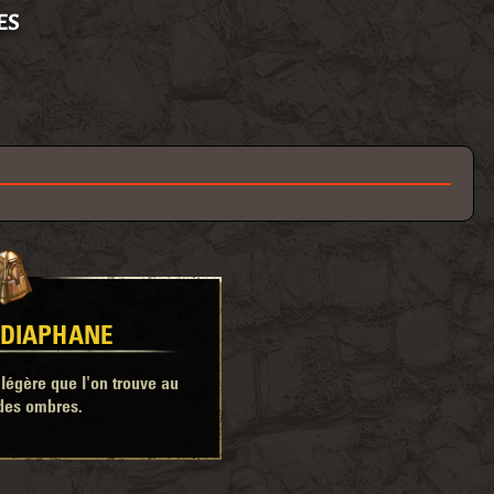
ES
: DIAPHANE
égère que l'on trouve au
des ombres.