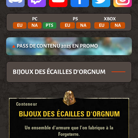
PC
PS
XBOX
EU
NA
PTS
EU
NA
EU
NA
PASS DE CONTENU 2025 EN PROMO
BIJOUX DES ÉCAILLES D'ORGNUM
Conteneur
BIJOUX DES ÉCAILLES D'ORGNUM
Un ensemble d'armure que l'on fabrique à la
Forgeterre.