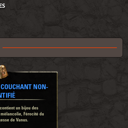
ES
U COUCHANT NON-
NTIFIÉ
contient un bijou des
mélancolie, Férocité du
gesse de Vanus.