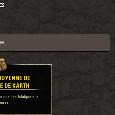
ES
TH
MOYENNE DE
GE DE KARTH
 que l'on fabrique à la
vasse.