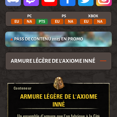
PC
PS
XBOX
EU
NA
PTS
EU
NA
EU
NA
PASS DE CONTENU 2025 EN PROMO
ARMURE LÉGÈRE DE L'AXIOME INNÉ
Conteneur
ARMURE LÉGÈRE DE L'AXIOME
INNÉ
Un ensemble d'armure que l'on fabrique à la Cité