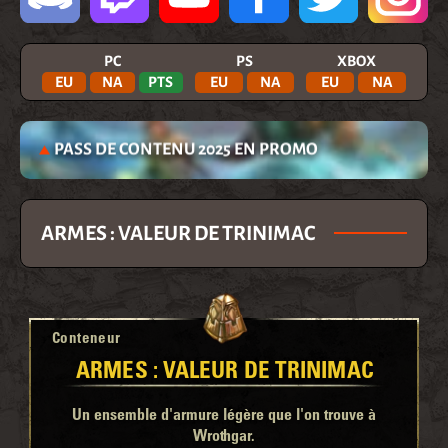
PC
PS
XBOX
EU
NA
PTS
EU
NA
EU
NA
PASS DE CONTENU 2025 EN PROMO
ARMES : VALEUR DE TRINIMAC
Conteneur
ARMES : VALEUR DE TRINIMAC
Un ensemble d'armure légère que l'on trouve à
Wrothgar.