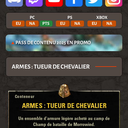
PC
PS
XBOX
EU
NA
PTS
EU
NA
EU
NA
PASS DE CONTENU 2025 EN PROMO
ARMES : TUEUR DE CHEVALIER
Conteneur
ARMES : TUEUR DE CHEVALIER
Un ensemble d'armure légère acheté au camp de
Champ de bataille de Morrowind.