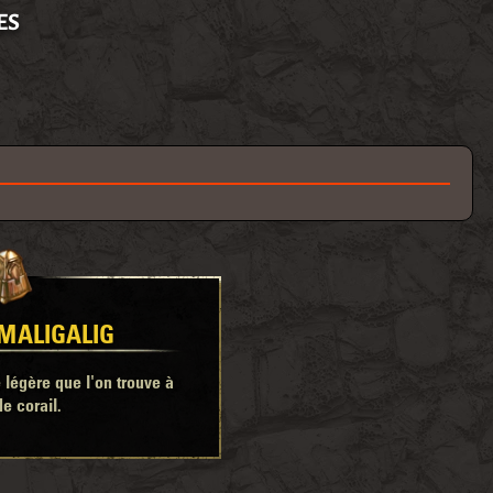
ES
 MALIGALIG
légère que l'on trouve à
de corail.