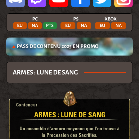
PC
PS
XBOX
EU
NA
PTS
EU
NA
EU
NA
PASS DE CONTENU 2025 EN PROMO
ARMES : LUNE DE SANG
Conteneur
ARMES : LUNE DE SANG
Un ensemble d'armure moyenne que l'on trouve à
la Procession des Sacrifiés.