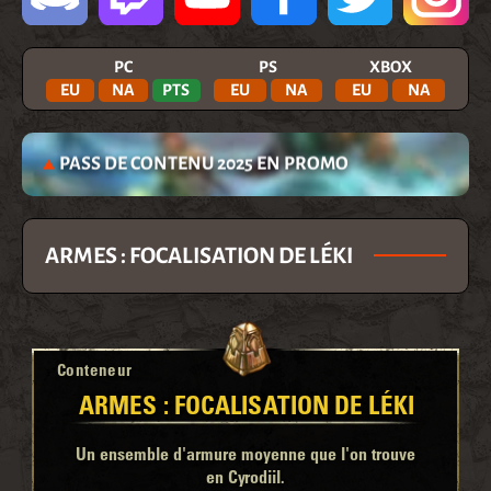
PC
PS
XBOX
EU
NA
PTS
EU
NA
EU
NA
PASS DE CONTENU 2025 EN PROMO
ARMES : FOCALISATION DE LÉKI
Conteneur
ARMES : FOCALISATION DE LÉKI
Un ensemble d'armure moyenne que l'on trouve
en Cyrodiil.